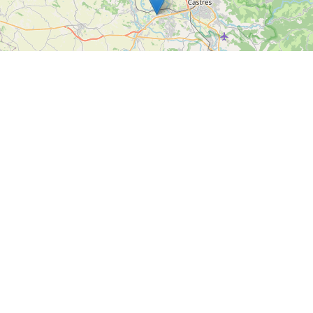
Notre savoir faire
7 Ter Chemin Mercadel Bas,
81 710
06 58 79 4
Saïx