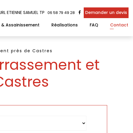
Demander un devis
URL ETIENNE SAMUEL TP
06 58 79 49 28
 & Assainissement
Réalisations
FAQ
Contact
ent près de Castres
errassement et
Castres